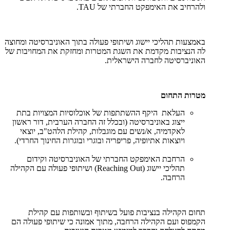
ולהרחיב את האימפקט החברתי של TAU.
באמצעות תהליכי יישוג ושיתופי פעולה בתוך האוניברסיטה ומחוצה
לה הנציבות מקדמת את השגת המטרות ומחזקת את המחויבות של
האוניברסיטה לחברה הישראלית.
מטרות התחום
העלאת היקף ההשתתפות של אוכלוסיות המצויות בתת
ייצוג באוניברסיטה (ובכלל זה החברה הערבית, דור ראשון
לאקדמיה, א/נשים עם מוגבלות, קהילת הלהט"ב, יוצאי
ויוצאות אתיופיה, פריפריה ובוגרי ובוגרות החינוך החרדי).
הרחבת האימפקט החברתי של האוניברסיטה וקידום
תהליכי יישוג (Reaching Out) ושיתופי פעולה עם הקהילה
הרחבה.
תחום הקהילה בנציבות פועל בשיתוף ובשותפות עם קהילת
הקמפוס ועם הקהילה הרחבה, מתוך אמונה כי שיתופי פעולה הם