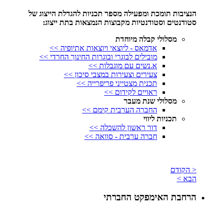
הנציבות תומכת ומפעילה מספר תכניות להגדלת הייצוג של
סטודנטים וסטודנטיות מקבוצות הנמצאות בתת ייצוג:
מסלולי קבלה מיוחדת
אדמאס - ליוצאי ויוצאות אתיופיה >>
מובילים לבוגרי ובוגרות החינוך החרדי >>
א.נשים עם מוגבלות >>
צעירים וצעירות במצבי סיכון >>
תכנית מצטייני פריפרייה >>
ראויים לקידום >>
מסלולי שנת מעבר
החברה הערבית קימם >>
תכניות ליווי
דור ראשון להשכלה >>
חברה ערבית - סוואה >>
< הקודם
הבא >
הרחבת האימפקט החברתי