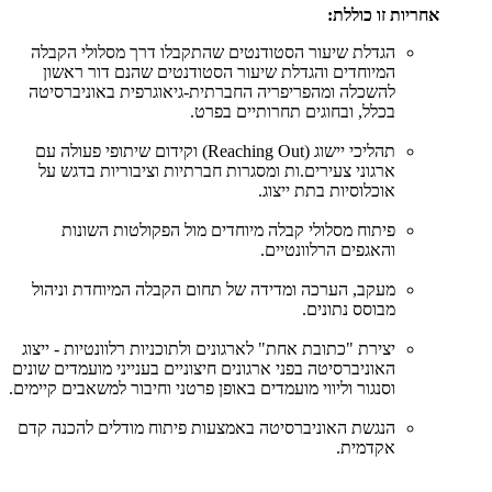
אחריות זו כוללת:
הגדלת שיעור הסטודנטים שהתקבלו דרך מסלולי הקבלה
המיוחדים והגדלת שיעור הסטודנטים שהנם דור ראשון
להשכלה ומהפריפריה החברתית-גיאוגרפית באוניברסיטה
בכלל, ובחוגים תחרותיים בפרט.
תהליכי יישוג (Reaching Out) וקידום שיתופי פעולה עם
ארגוני צעירים.ות ומסגרות חברתיות וציבוריות בדגש על
אוכלוסיות בתת ייצוג.
פיתוח מסלולי קבלה מיוחדים מול הפקולטות השונות
והאגפים הרלוונטיים.
מעקב, הערכה ומדידה של תחום הקבלה המיוחדת וניהול
מבוסס נתונים.
יצירת "כתובת אחת" לארגונים ולתוכניות רלוונטיות - ייצוג
האוניברסיטה בפני ארגונים חיצוניים בענייני מועמדים שונים
וסנגור וליווי מועמדים באופן פרטני וחיבור למשאבים קיימים.
הנגשת האוניברסיטה באמצעות פיתוח מודלים להכנה קדם
אקדמית.