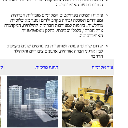
החברתית של האוניברסיטה.
פיתוח ותמיכה בפרויקטים המקדמים מוביליות חברתית
ומעודדים השכלה גבוהה בקרב ילדים ונוער מאוכלוסיות
מוחלשות. ביוזמות למעורבות חברתית-קהילתית, המקדמות
צדק חברתי, כלכלי וסביבתי, כחלק מאסטרטגיית
האוניברסיטה.
קידום שיתופי פעולה ושותפויות בין גורמים שונים בקמפוס
לבין ארגוני חברה אזרחית, ארגונים ציבוריים והקהילה
הרחבה.
עיר אקדמית
תחנה מרכזית
קי