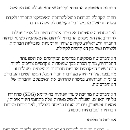
הרחבת האימפקט החברתי וקידום שיתופי פעולה עם הקהילה
תחום הקהילה בנציבות פועל להרחבת האימפקט החברתי ולקדם
עשייה ודיאלוג מתמשך בין הקמפוס לקהילה הרחבה.
לצד החתירה למצוינות אקדמית אוניברסיטת תל אביב פועלת
להרחיב את האימפקט החברתי ולרתום את משאביה לשינוי ופיתוח
החברה הישראלית, לקידום שוויון הזדמנויות ומוביליות חברתית
וליצירת גשר בין האקדמיה לקהילה.
האוניברסיטה משקיעה במיזמים המקדמים את השפעתה
החברתית, מתוך הכרה בכך שמוסדות אקדמיים צריכים להיות
סוכני שינוי המקדמים אחריות חברתית וקהילתית. פעילות זו
מתבצעת על ידי חיזוק מעורבות חברי הסגל, הסטודנטים והעובדים
ביוזמות חברתיות, במטרה להרחיב את האימפקט החברתי של
האוניברסיטה.
האוניברסיטה מחויבת ליעדי הפיתוח בר-קיימא (SDG) שהוגדרו
על ידי האו"ם, ופועלת לממש מטרות אלה בתחומי חינוך איכותי,
צמצום אי-שוויון, עבודה הוגנת וצמיחה כלכלית, לצד קידום מטרות
חברתיות וסביבתיות נוספות.
אחריות זו כוללת:
הקמת תשתית לקידום האימפקט החברתי ולחיזוק האחריות