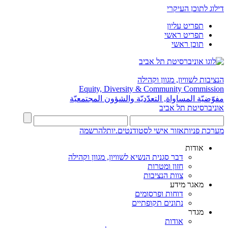
דילוג לתוכן העיקרי
תפריט עליון
תפריט ראשי
תוכן ראשי
הנציבות לשוויון, מגוון וקהילה
Equity, Diversity & Community Commission
مفوّضيّة المساواة, التعدّديّة والشؤون المجتمعيّة
אוניברסיטת תל אביב
מערכת פניות
אזור אישי לסטודנטים.יות
להרשמה
אודות
דבר סגנית הנשיא לשוויון, מגוון וקהילה
חזון ומטרות
צוות הנציבות
מאגר מידע
דוחות ופרסומים
נתונים תקופתיים
מגדר
אודות