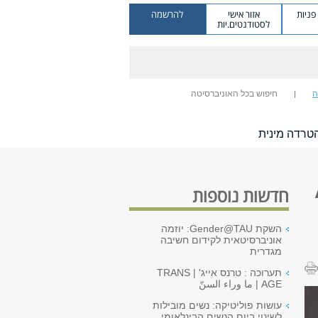
ניות
אזור אישי
להרשמה
לסטודנטים.יות
ה
חיפוש בכל האוניברסיטה
טרדה מינית
חדשות נוספות
השקת Gender@TAU: יוזמה
אוניברסיטאית לקידום חשיבה
מגדרית
תערוכה : טרנס אייג' | TRANS
AGE | ما وراء السنّ
עושות פוליטיקה: נשים מובילות
לשינוי ביום הנשים הבינלאומי