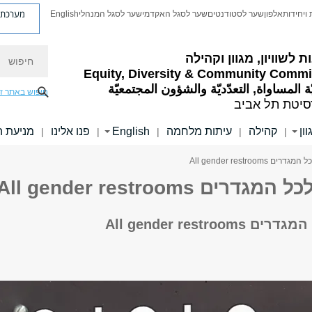
מערכת פ
ויחידות
אלפון
שער לסטודנטים
שער לסגל האקדמי
שער לסגל המנהלי
English
חיפוש
ת לשוויון, מגוון וקהילה
Equity, Diversity & Community Comm
ة المساواة, التعدّديّة والشؤون المجتمعيّة
חיפוש באתר ז
סיטת תל אביב
וון
קהילה
עיתות מלחמה
English
פנו אלינו
מניעת ה
|
|
|
|
|
 All gender restrooms
ים All gender restrooms
All gender restroo