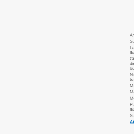
Ar
So
La
fl
Gi
di
bu
Na
to
Mi
Me
Me
Po
fl
Sc
A