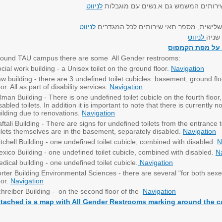
 שירותים המשמש גם א.נשים עם מוגבלות
לניווט
ה שלישית, מספר תאי שירותים לכל המגדרים
לניווט
 שניה
לניווט
 על מפת הקמפוס
ound TAU campus there are some All Gender restrooms:
cial work building - a Unisex toilet on the ground floor.
Navigation
w building - there are 3 undefined toilet cubicles: basement, ground f
oor. All as part of disability services.
Navigation
lman Building - There is one undefined toilet cubicle on the fourth floo
sabled toilets. In addition it is important to note that there is currently n
ilding due to renovations.
Navigation
ftali Building - There are signs for undefined toilets from the entrance t
ilets themselves are in the basement, separately disabled.
Navigation
tchell Building - one undefined toilet cubicle, combined with disabled.
N
xico Building - one undefined toilet cubicle, combined with disabled.
N
dical building - one undefined toilet cubicle.
Navigation
rter Building Environmental Sciences - there are several "for both sexes"
oor.
Navigation
hreiber Building - on the second floor of the
Navigation
ttached is a map with All Gender Restrooms marking around the