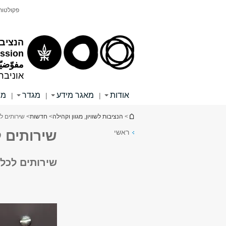
תוכן
תפריט
פקולטות 
עליון
ראשי
הנציבו
ission
مفوّضيّ
אוניבר
אודות
מאגר מידע
מגדר
מג
|
|
|
הינך נמצא כאן
>
הנציבות לשוויון, מגוון וקהילה
>
חדשות
> שירותים לכל המגדרים
ראשי
שירותים לכל המגדר
שירותים לכל המגדרים ms