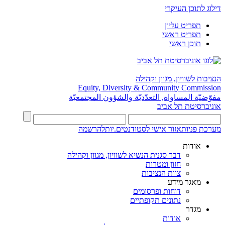
דילוג לתוכן העיקרי
תפריט עליון
תפריט ראשי
תוכן ראשי
הנציבות לשוויון, מגוון וקהילה
Equity, Diversity & Community Commission
مفوّضيّة المساواة, التعدّديّة والشؤون المجتمعيّة
אוניברסיטת תל אביב
מערכת פניות
אזור אישי לסטודנטים.יות
להרשמה
אודות
דבר סגנית הנשיא לשוויון, מגוון וקהילה
חזון ומטרות
צוות הנציבות
מאגר מידע
דוחות ופרסומים
נתונים תקופתיים
מגדר
אודות