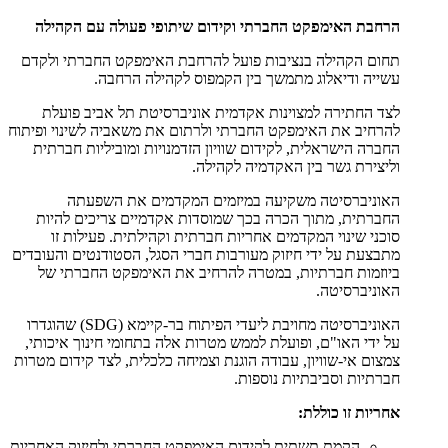
הרחבת האימפקט החברתי וקידום שיתופי פעולה עם הקהילה
תחום הקהילה בנציבות פועל להרחבת האימפקט החברתי ולקדם
עשייה ודיאלוג מתמשך בין הקמפוס לקהילה הרחבה.
לצד החתירה למצוינות אקדמית אוניברסיטת תל אביב פועלת
להרחיב את האימפקט החברתי ולרתום את משאביה לשינוי ופיתוח
החברה הישראלית, לקידום שוויון הזדמנויות ומוביליות חברתית
וליצירת גשר בין האקדמיה לקהילה.
האוניברסיטה משקיעה במיזמים המקדמים את השפעתה
החברתית, מתוך הכרה בכך שמוסדות אקדמיים צריכים להיות
סוכני שינוי המקדמים אחריות חברתית וקהילתית. פעילות זו
מתבצעת על ידי חיזוק מעורבות חברי הסגל, הסטודנטים והעובדים
ביוזמות חברתיות, במטרה להרחיב את האימפקט החברתי של
האוניברסיטה.
האוניברסיטה מחויבת ליעדי הפיתוח בר-קיימא (SDG) שהוגדרו
על ידי האו"ם, ופועלת לממש מטרות אלה בתחומי חינוך איכותי,
צמצום אי-שוויון, עבודה הוגנת וצמיחה כלכלית, לצד קידום מטרות
חברתיות וסביבתיות נוספות.
אחריות זו כוללת:
הקמת תשתית לקידום האימפקט החברתי ולחיזוק האחריות