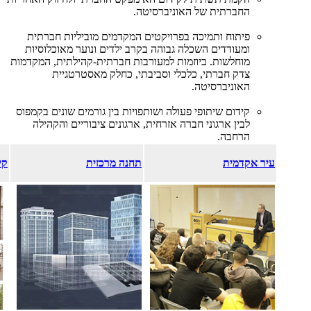
החברתית של האוניברסיטה.
פיתוח ותמיכה בפרויקטים המקדמים מוביליות חברתית
ומעודדים השכלה גבוהה בקרב ילדים ונוער מאוכלוסיות
מוחלשות. ביוזמות למעורבות חברתית-קהילתית, המקדמות
צדק חברתי, כלכלי וסביבתי, כחלק מאסטרטגיית
האוניברסיטה.
קידום שיתופי פעולה ושותפויות בין גורמים שונים בקמפוס
לבין ארגוני חברה אזרחית, ארגונים ציבוריים והקהילה
הרחבה.
עיר אקדמית
תחנה מרכזית
קי