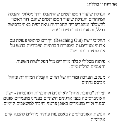
אחריות זו כוללת:
הגדלת שיעור הסטודנטים שהתקבלו דרך מסלולי הקבלה
המיוחדים והגדלת שיעור הסטודנטים שהנם דור ראשון
להשכלה ומהפריפריה החברתית-גיאוגרפית באוניברסיטה
בכלל, ובחוגים תחרותיים בפרט.
תהליכי יישוג (Reaching Out) וקידום שיתופי פעולה עם
ארגוני צעירים.ות ומסגרות חברתיות וציבוריות בדגש על
אוכלוסיות בתת ייצוג.
פיתוח מסלולי קבלה מיוחדים מול הפקולטות השונות
והאגפים הרלוונטיים.
מעקב, הערכה ומדידה של תחום הקבלה המיוחדת וניהול
מבוסס נתונים.
יצירת "כתובת אחת" לארגונים ולתוכניות רלוונטיות - ייצוג
האוניברסיטה בפני ארגונים חיצוניים בענייני מועמדים שונים
וסנגור וליווי מועמדים באופן פרטני וחיבור למשאבים קיימים.
הנגשת האוניברסיטה באמצעות פיתוח מודלים להכנה קדם
אקדמית.