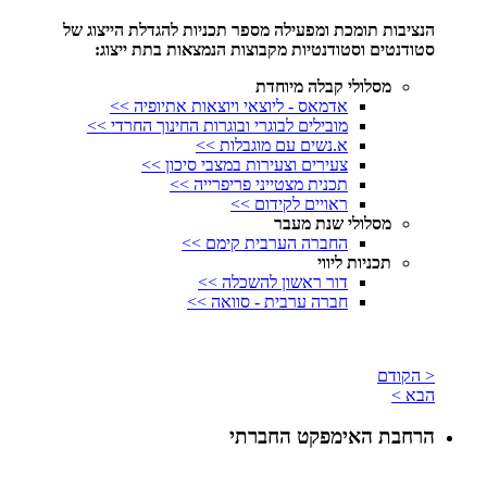
הנציבות תומכת ומפעילה מספר תכניות להגדלת הייצוג של
סטודנטים וסטודנטיות מקבוצות הנמצאות בתת ייצוג:
מסלולי קבלה מיוחדת
אדמאס - ליוצאי ויוצאות אתיופיה >>
מובילים לבוגרי ובוגרות החינוך החרדי >>
א.נשים עם מוגבלות >>
צעירים וצעירות במצבי סיכון >>
תכנית מצטייני פריפרייה >>
ראויים לקידום >>
מסלולי שנת מעבר
החברה הערבית קימם >>
תכניות ליווי
דור ראשון להשכלה >>
חברה ערבית - סוואה >>
< הקודם
הבא >
הרחבת האימפקט החברתי