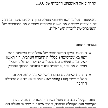
ולהרחיב את האימפקט החברתי של TAU.
באמצעות תהליכי יישוג ושיתופי פעולה בתוך האוניברסיטה ומחוצה
לה הנציבות מקדמת את השגת המטרות ומחזקת את המחויבות של
האוניברסיטה לחברה הישראלית.
מטרות התחום
העלאת היקף ההשתתפות של אוכלוסיות המצויות בתת
ייצוג באוניברסיטה (ובכלל זה החברה הערבית, דור ראשון
לאקדמיה, א/נשים עם מוגבלות, קהילת הלהט"ב, יוצאי
ויוצאות אתיופיה, פריפריה ובוגרי ובוגרות החינוך החרדי).
הרחבת האימפקט החברתי של האוניברסיטה וקידום
תהליכי יישוג (Reaching Out) ושיתופי פעולה עם הקהילה
הרחבה.
תחום הקהילה בנציבות פועל בשיתוף ובשותפות עם קהילת
הקמפוס ועם הקהילה הרחבה, מתוך אמונה כי שיתופי פעולה הם